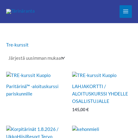
Siirry
sisältöön
Tre-kurssit
Paritärinä™ -aloituskurssi
LAHJAKORTTI /
pariskunnille
ALOITUSKURSSI YHDELLE
OSALLISTUJALLE
145,00
€