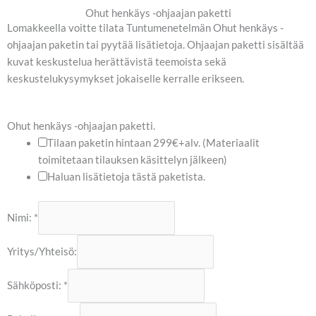
Siirry
Ohut henkäys -ohjaajan paketti
sisältöön
Lomakkeella voitte tilata Tuntumenetelmän Ohut henkäys -
ohjaajan paketin tai pyytää lisätietoja. Ohjaajan paketti sisältää
kuvat keskustelua herättävistä teemoista sekä
keskustelukysymykset jokaiselle kerralle erikseen.
Ohut henkäys -ohjaajan paketti.
Tilaan paketin hintaan 299€+alv. (Materiaalit
toimitetaan tilauksen käsittelyn jälkeen)
Haluan lisätietoja tästä paketista.
O
Nimi:
*
h
u
Yritys/Yhteisö:
t
p
Sähköposti:
*
a
k